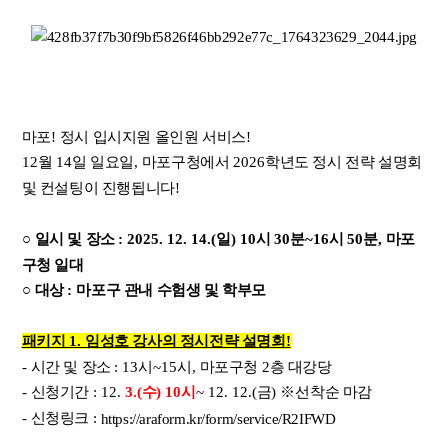
마포
!
정시 입시지원 올인원 서비스
!
12
월
14
일 일요일
,
마포구청에서
2026
학년도 정시 전략 설명회
및 컨설팅이 진행됩니다
!
○
일시 및 장소
: 2025. 12. 14.(
일
) 10
시
30
분
~16
시
50
분
,
마포
구청 일대
○
대상
:
마포구 관내 수험생 및 학부모
패키지
1.
임성호 강사의 정시전략 설명회
!
-
시간 및 장소
: 13
시
~15
시
,
마포구청
2
층 대강당
-
신청기간
: 12.
3.(
수
) 10
시
~ 12. 12.(
금
)
※
선착순 마감
-
신청링크
:
https://araform.kr/form/service/R2IFWD