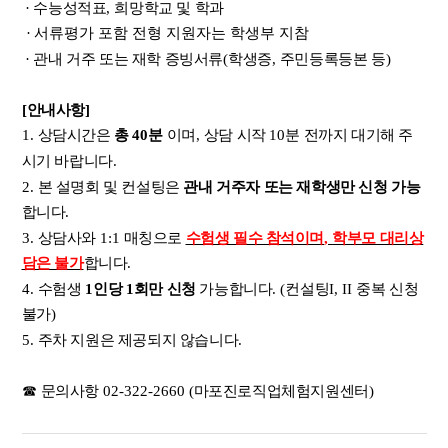
· 수능성적표
,
희망학교 및 학과
·
서류평가 포함 전형 지원자는 학생부 지참
·
관내 거주 또는 재학 증빙서류
(
학생증
,
주민등록등본 등
)
[
안내사항
]
1.
상담시간은
총
40
분
이며
,
상담 시작
10
분 전까지 대기해 주
시기 바랍니다
.
2.
본 설명회 및 컨설팅은
관내 거주자 또는 재학생만 신청 가능
합니다
.
3.
상담사와
1:1
매칭으로
수험생 필수 참석이며
,
학부모 대리상
담은 불가
합니다
.
4.
수험생
1
인당
1
회만 신청
가능합니다
. (
컨설팅
I, II
중복 신청
불가
)
5.
주차 지원은 제공되지 않습니다
.
☎
문의사항
02-322-2660 (
마포진로직업체험지원센터
)