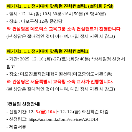
패키지
2. 1:1
정시대비 맞춤형 진학컨설팅
I (
설명회 당일
)
-
일시
: 12. 14.(
일
) 10
시
30
분
~16
시
50
분
(
회당
40
분
)
-
장소
:
마포구청
12
층 중강당
※
컨설팅은 데오럭스 교육그룹 소속 컨설턴트가 진행합니다
.
(
본 상담은 절대적인 것이 아니며
,
대입 정시 지원 시 참고
)
패키지
3. 1:1
정시대비 맞춤형 진학컨설팅
II
-
기간
: 2025. 12. 16.(
화
)~27.(
토
) (
회당
40
분
) *
상세일정 신청서
참고
-
장소
:
마포진로직업체험지원센터
(
마포중앙도서관
5
층
)
※
컨설팅은 서울특별시 교육청 소속 교사가 진행합니다
.
(
본 상담은 절대적인 것이 아니며
,
대입 정시 지원 시 참고
)
[
컨설팅 신청안내
]
-
신청기간
: 12.
5.(
금
) 10
시
~ 12. 12.(
금
)
※
선착순 마감
-
신청링크
:
https://araform.kr/form/service/A2GDL4
-
제출서류